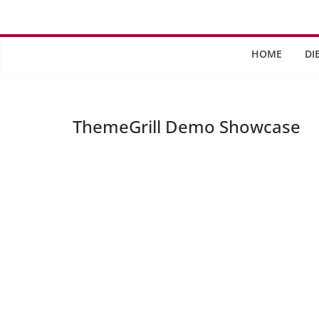
Saltar
al
contenido
HOME
DI
ThemeGrill Demo Showcase