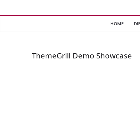
Saltar
al
contenido
HOME
DI
ThemeGrill Demo Showcase