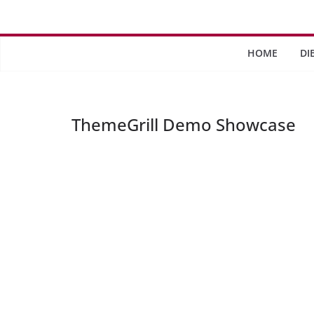
Saltar
al
contenido
HOME
DI
ThemeGrill Demo Showcase