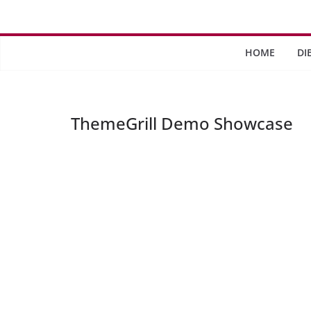
Saltar
al
contenido
HOME
DI
ThemeGrill Demo Showcase