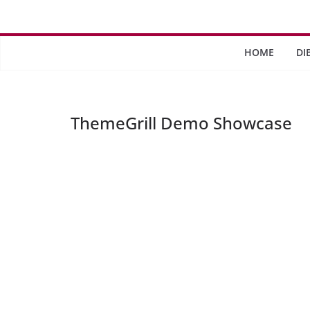
Saltar
al
contenido
HOME
DI
ThemeGrill Demo Showcase