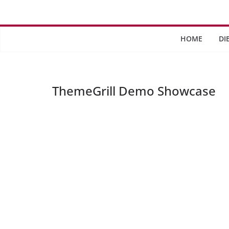
Saltar
al
contenido
HOME
DI
ThemeGrill Demo Showcase