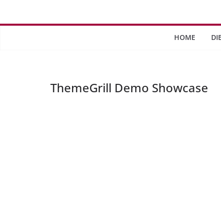
Saltar
al
contenido
HOME
DI
ThemeGrill Demo Showcase