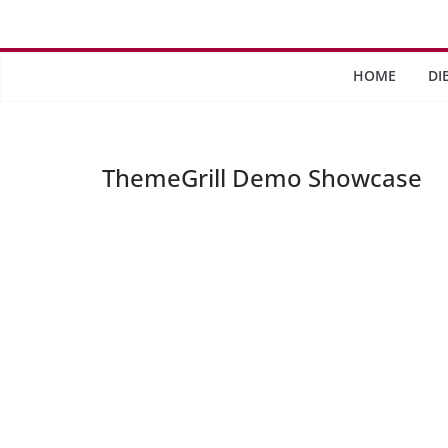
Saltar
al
contenido
HOME
DI
ThemeGrill Demo Showcase