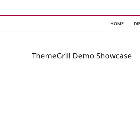
Saltar
al
contenido
HOME
DI
ThemeGrill Demo Showcase