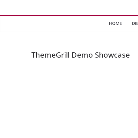
Saltar
al
contenido
HOME
DI
ThemeGrill Demo Showcase