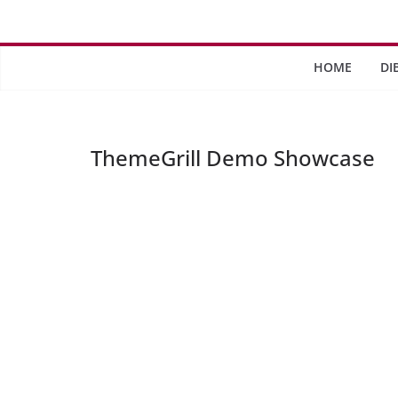
Saltar
al
contenido
HOME
DI
ThemeGrill Demo Showcase