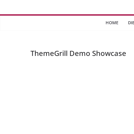
Saltar
al
contenido
HOME
DI
ThemeGrill Demo Showcase