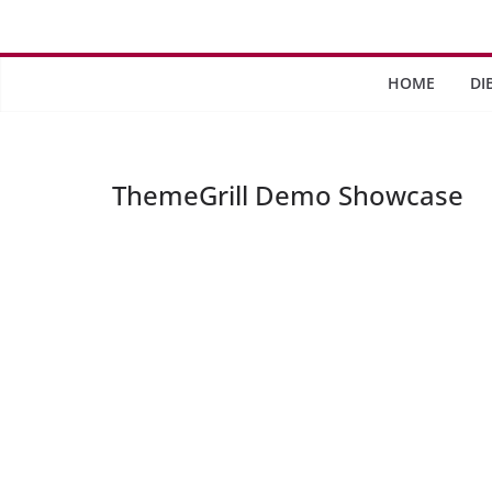
Saltar
al
contenido
HOME
DI
ThemeGrill Demo Showcase