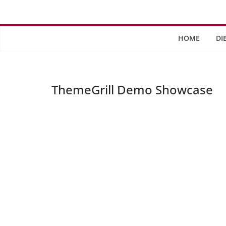
Saltar
al
contenido
HOME
DI
ThemeGrill Demo Showcase