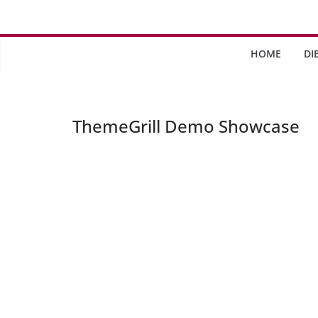
Saltar
al
contenido
HOME
DI
ThemeGrill Demo Showcase