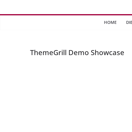
Saltar
al
contenido
HOME
DI
ThemeGrill Demo Showcase