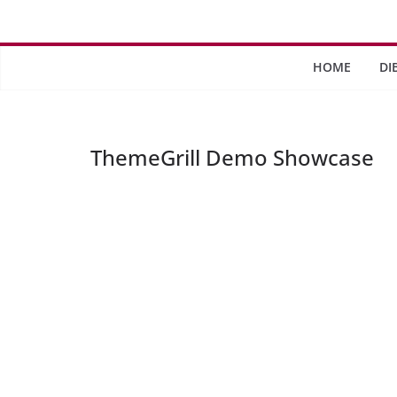
Saltar
al
contenido
HOME
DI
ThemeGrill Demo Showcase