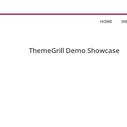
Saltar
al
contenido
HOME
DI
ThemeGrill Demo Showcase