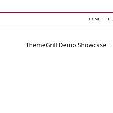
Saltar
al
contenido
HOME
DI
ThemeGrill Demo Showcase