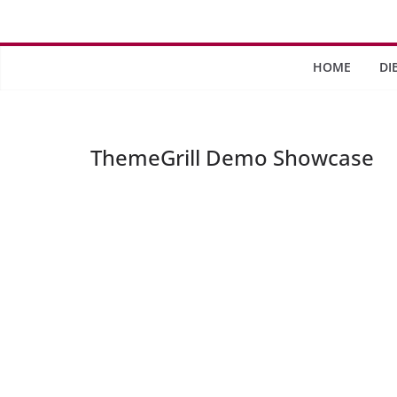
Saltar
al
contenido
HOME
DI
ThemeGrill Demo Showcase