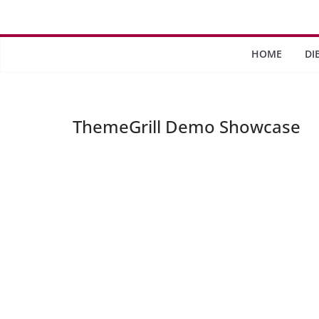
Saltar
al
contenido
HOME
DI
ThemeGrill Demo Showcase