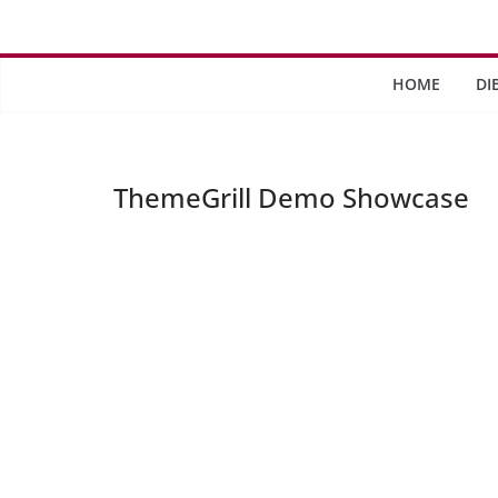
Saltar
al
contenido
HOME
DI
ThemeGrill Demo Showcase