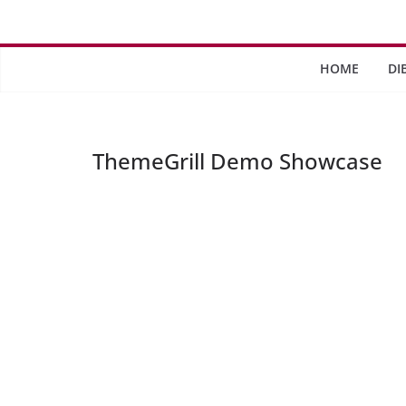
Saltar
al
contenido
HOME
DI
ThemeGrill Demo Showcase