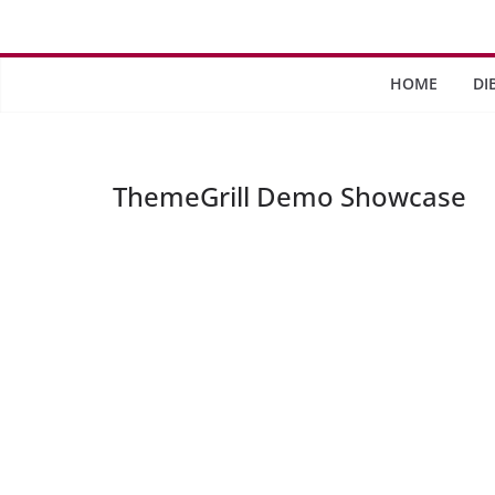
Saltar
al
contenido
HOME
DI
ThemeGrill Demo Showcase