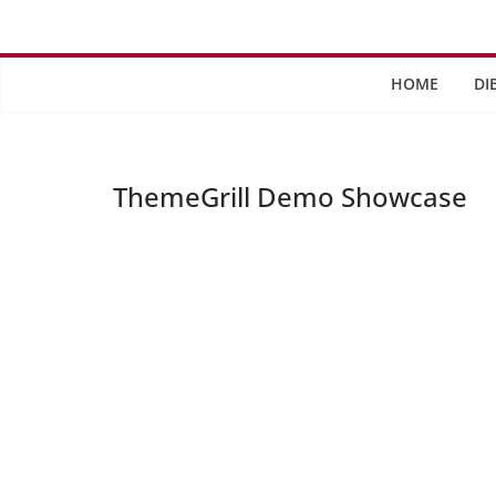
Saltar
al
contenido
HOME
DI
ThemeGrill Demo Showcase