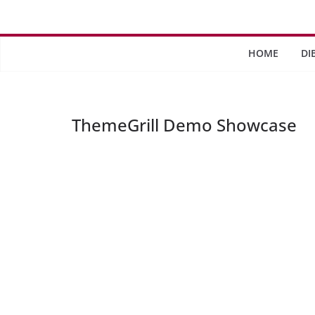
Saltar
al
contenido
HOME
DI
ThemeGrill Demo Showcase