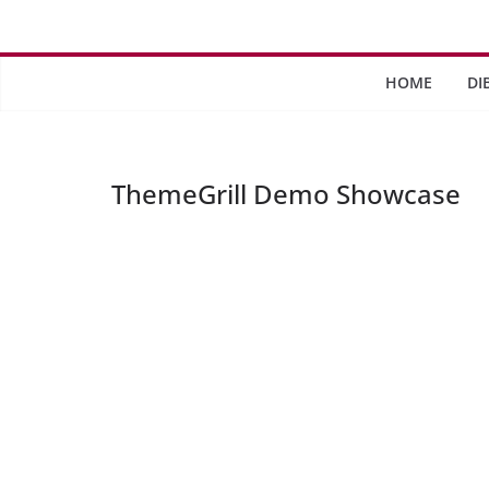
Saltar
al
contenido
HOME
DI
ThemeGrill Demo Showcase