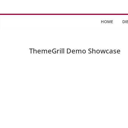
Saltar
al
contenido
HOME
DI
ThemeGrill Demo Showcase