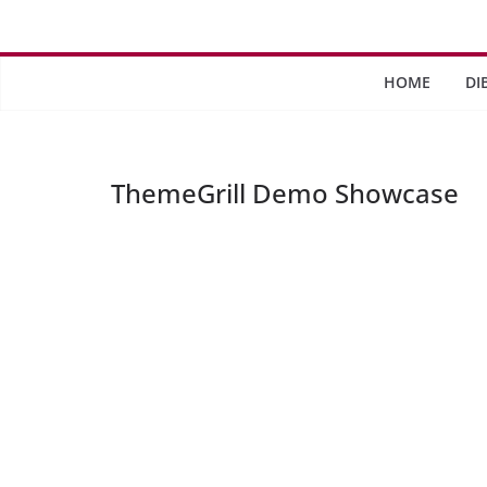
Saltar
al
contenido
HOME
DI
ThemeGrill Demo Showcase