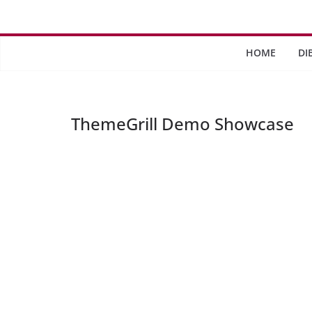
Saltar
al
contenido
HOME
DI
ThemeGrill Demo Showcase