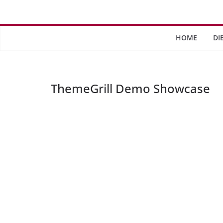
Saltar
al
contenido
HOME
DI
ThemeGrill Demo Showcase