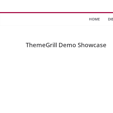
Saltar
al
contenido
HOME
DI
ThemeGrill Demo Showcase