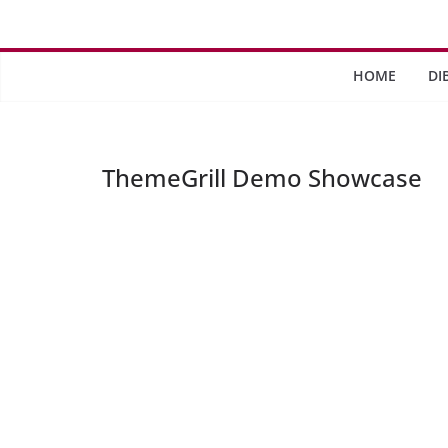
Saltar
al
contenido
HOME
DI
ThemeGrill Demo Showcase