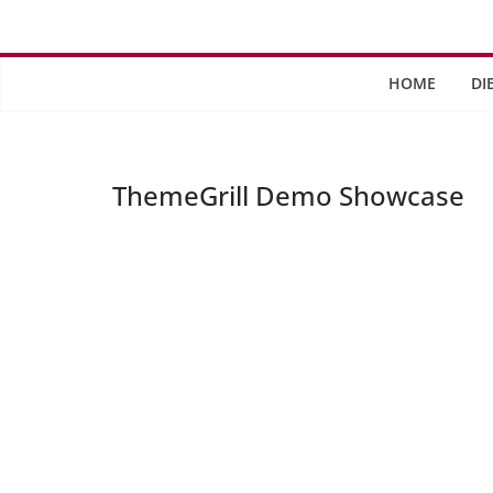
Saltar
al
contenido
HOME
DI
ThemeGrill Demo Showcase