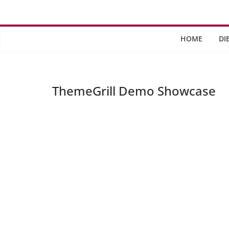
Saltar
al
contenido
HOME
DI
ThemeGrill Demo Showcase