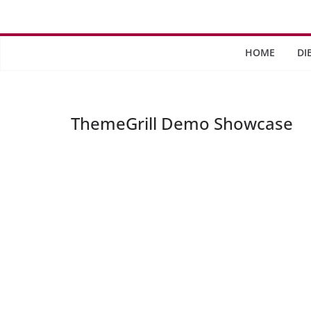
Saltar
al
contenido
HOME
DI
ThemeGrill Demo Showcase