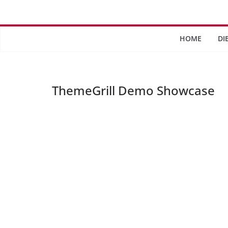
Saltar
al
contenido
HOME
DI
ThemeGrill Demo Showcase